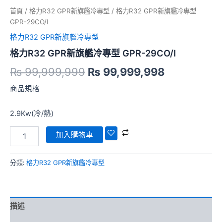
₨ 99,999,999。
₨ 99,999
專
首頁
/
格力R32 GPR新旗艦冷專型
/ 格力R32 GPR新旗艦冷專型
型
GPR-29CO/I
GPR-
29CO/I
格力R32 GPR新旗艦冷專型
數
格力R32 GPR新旗艦冷專型 GPR-29CO/I
量
₨
99,999,999
₨
99,999,998
商品規格
2.9Kw(冷/熱)
加入購物車
分類:
格力R32 GPR新旗艦冷專型
描述