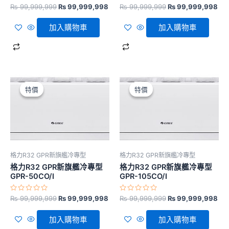
評
評
₨
99,999,999
₨
99,999,998
₨
99,999,999
₨
99,999,998
分
分
0
0
滿
滿
加入購物車
加入購物車
分
分
5
5
原
目
原
目
始
前
始
前
特價
特價
特價
特價
價
價
價
價
格：
格：
格：
格
₨ 99,999,999。
₨ 99,999,998。
₨ 99,999,999。
₨ 
格力R32 GPR新旗艦冷專型
格力R32 GPR新旗艦冷專型
格力R32 GPR新旗艦冷專型
格力R32 GPR新旗艦冷專型
GPR-50CO/I
GPR-105CO/I
評
評
₨
99,999,999
₨
99,999,998
₨
99,999,999
₨
99,999,998
分
分
0
0
滿
滿
加入購物車
加入購物車
分
分
5
5