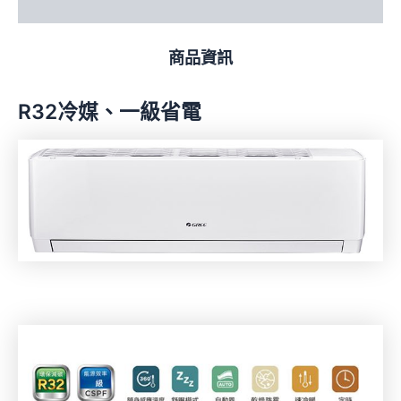
評價 (0)
商品資訊
R32冷媒、一級省電