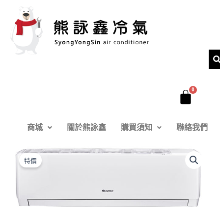
跳
至
主
要
內
容
商城
關於熊詠鑫
購買須知
聯絡我們
格
原
目
力
特價
R32
始
前
GPR
價
價
新
旗
格：
格：
艦
冷