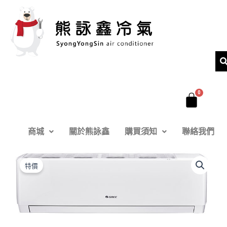
跳
至
主
要
內
容
商城
關於熊詠鑫
購買須知
聯絡我們
格
原
目
力
特價
R32
始
前
GPR
價
價
新
旗
格：
格：
艦
冷